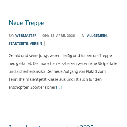
S
-
Neue Treppe
C
2026-
BY:
WEBMASTER
ON:
13. APRIL 2026
IN:
ALLGEMEIN
,
04-
STARTSEITE
,
VEREIN
L
13
Gerald und seine Jungs waren fleißig und haben die Treppe
U
neu gestaltet. Die morschen Holzbalken waren eine Stolperfalle
und Sicherheitsrisiko. Der neue Aufgang von Platz 3 zum
B
Tennisheim sieht jetzt Klasse aus und ist auch für den
erschöpften Sportler sicher
[...]
W
E