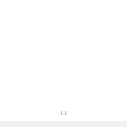
[...]