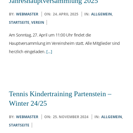
I
Jahreshauptversammlung 2025
S
2025-
BY:
WEBMASTER
ON:
24. APRIL 2025
IN:
ALLGEMEIN
,
04-
STARTSEITE
,
VEREIN
S
24
Am Sonntag, 27. April um 11:00 Uhr findet die
Hauptversammlung im Vereinsheim statt. Alle Mitglieder sind
-
herzlich eingeladen.
[...]
B
L
Tennis Kindertraining Partenstein –
A
Winter 24/25
U
2024-
BY:
WEBMASTER
ON:
25. NOVEMBER 2024
IN:
ALLGEMEIN
,
11-
STARTSEITE
25