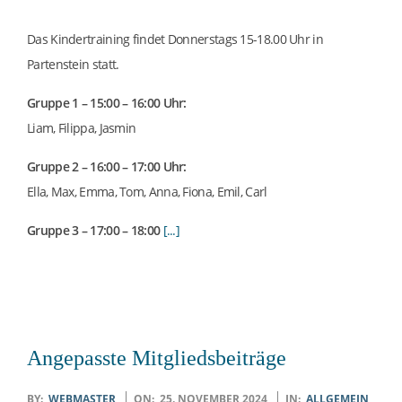
P
A
Das Kindertraining findet Donnerstags 15-18.00 Uhr in
Partenstein statt.
R
Gruppe 1 – 15:00 – 16:00 Uhr:
T
Liam, Filippa, Jasmin
Gruppe 2 – 16:00 – 17:00 Uhr:
E
Ella, Max, Emma, Tom, Anna, Fiona, Emil, Carl
N
Gruppe 3 – 17:00 – 18:00
[...]
S
T
Angepasste Mitgliedsbeiträge
E
2024-
BY:
WEBMASTER
ON:
25. NOVEMBER 2024
IN:
ALLGEMEIN
,