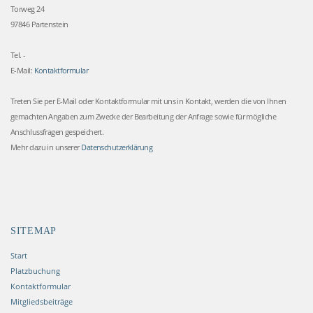
Torweg 24
97846 Partenstein
Tel. -
E-Mail:
Kontaktformular
Treten Sie per E-Mail oder Kontakt­formular mit uns in Kontakt, werden die von Ihnen
gemach­ten Angaben zum Zwe­cke der Bearbeitung der Anfrage sowie für mögliche
Anschlussfragen gespeichert.
Mehr dazu in unserer
Daten­schutz­erklärung
SITEMAP
Start
Platzbuchung
Kontaktformular
Mitgliedsbeiträge