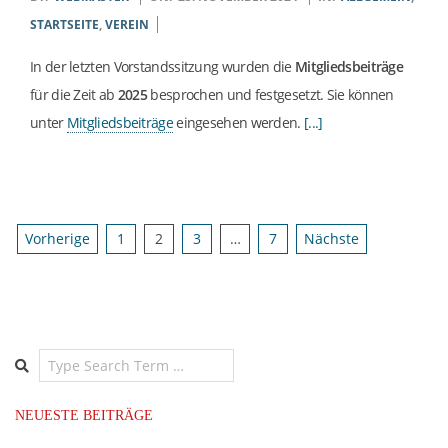
I
11-
STARTSEITE
,
VEREIN
25
N
In der letzten Vorstandssitzung wurden die
Mitgliedsbeiträge
für die Zeit ab
2025
besprochen und festgesetzt. Sie können
(
unter
Mitgliedsbeiträge
eingesehen werden.
[...]
E
.
Seitennummerierung
Vorherige
1
2
3
…
7
Nächste
der
V
Beiträge
.
Search
)
NEUESTE BEITRÄGE