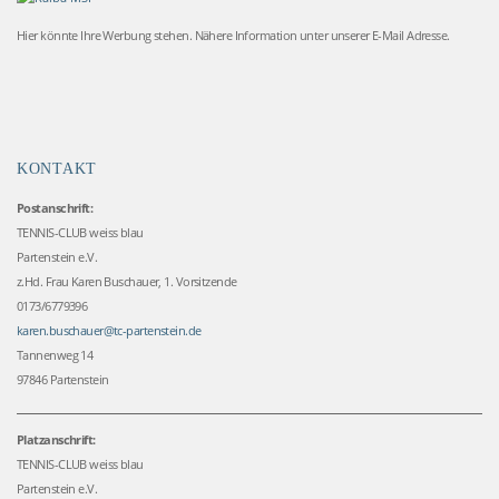
Hier könnte Ihre Werbung stehen. Nähere Information unter unserer E-Mail Adresse.
KONTAKT
Postanschrift:
TENNIS-CLUB weiss blau
Partenstein e.V.
z.Hd. Frau Karen Buschauer, 1. Vorsitzende
0173/6779396
karen.buschauer@tc-partenstein.de
Tannenweg 14
97846 Partenstein
Platzanschrift:
TENNIS-CLUB weiss blau
Partenstein e.V.